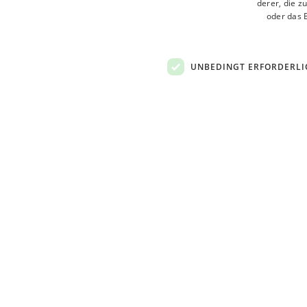
Kinder-Pool
derer, die z
oder das 
Restaurant
Bar
UNBEDINGT ERFORDERLI
Fahrradverleih
Sportliche Aktivitäten
Fitness-Bereich
Wo wir sind