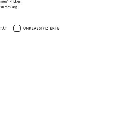
hnen" klicken
FRENCH
Zustimmung
POLISH
DUTCH
ITÄT
UNKLASSIFIZIERTE
HUNGARIAN