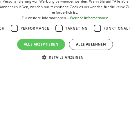
W-LAN
ur Personalisierung von Werbung verwendet werden. Wenn Sie auf "Alle able
Banner schließen, werden nur technische Cookies verwendet, für die keine 
erforderlich ist.
Pizzeria
Für weitere Informationen...
Weitere Informationen
Lebensmittelladen
CH
PERFORMANCE
TARGETING
FUNKTIONAL
ALLE AKZEPTIEREN
ALLE ABLEHNEN
DETAILS ANZEIGEN