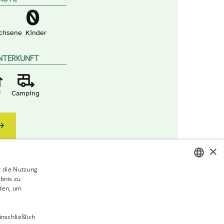
0
chsene
Kinder
NTERKUNFT
f
Camping
×
r die Nutzung
bnis zu
ITALIAN
den, um
GERMAN
ENGLISH
nschließlich