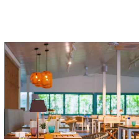
Savignano Mare
Bellaria
Rimini
Riccione