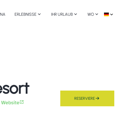
GNA
ERLEBNISSE
IHR URLAUB
WO
Themenparks
Nachhaltiger Urlaub Camping Dörfer Romagna
Alle Orte
Sport und Erholung
Barrierefreier Urlaub
Comacchio
Essen und Wein
Hundefreundliches Camping Village
Ravenna
esort
Kunst
Cervia Milano Marittima
RESERVIERE
 Website
Strände
Cesenatico
Die Natur
Gatteo Mare