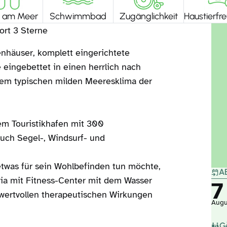
t am Meer
Schwimmbad
Zugänglichkeit
Haustierfre
ort 3 Sterne
enhäuser, komplett eingerichtete
eingebettet in einen herrlich nach
dem typischen milden Meeresklima der
nem Touristikhafen mit 300
auch Segel-, Windsurf- und
twas für sein Wohlbefinden tun möchte,
A
a mit Fitness-Center mit dem Wasser
7
wertvollen therapeutischen Wirkungen
Augu
G