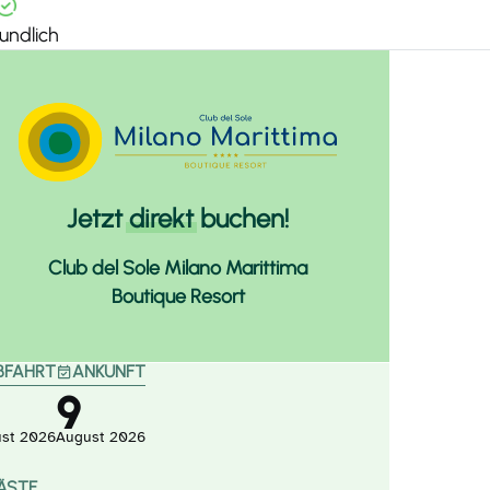
undlich
Jetzt
direkt
buchen!
Club del Sole Milano Marittima
Boutique Resort
BFAHRT
ANKUNFT
9
st
2026
August
2026
ÄSTE