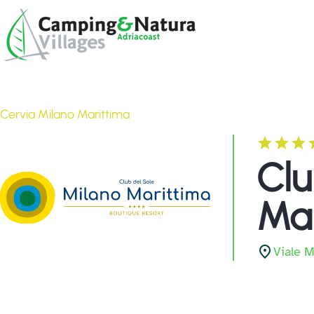
Skip
Browse:
to
content
Cervia Milano Marittima
Clu
Mar
Viale M