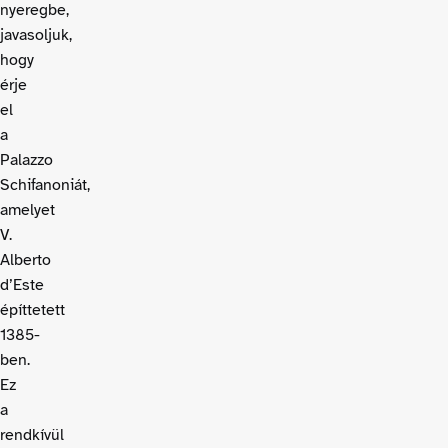
nyeregbe,
javasoljuk,
hogy
érje
el
a
Palazzo
Schifanoniát,
amelyet
V.
Alberto
d’Este
építtetett
1385-
ben.
Ez
a
rendkívül