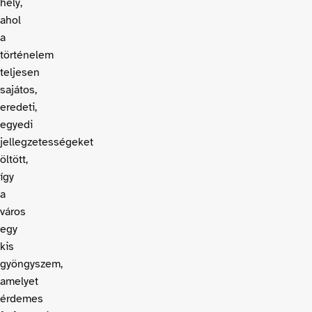
hely,
ahol
a
történelem
teljesen
sajátos,
eredeti,
egyedi
jellegzetességeket
öltött,
így
a
város
egy
kis
gyöngyszem,
amelyet
érdemes