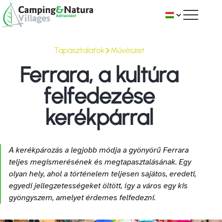
Skip
Browse:
to
content
KEMPING ROMAGNA-BAN
Tapasztalatok
Művészet
Ferrara, a kultúra
TAPASZTALATOK
Minden kemping
felfedezése
A NYARALÁSOD
Comacchio
Témaparkok
kerékpárral
AHOL
Florenz Open Air Resort
Ravenna
Sport és kikapcsolódás
Fenntartható ünnepek
A kerékpározás a legjobb módja a gyönyörű Ferrara
Club del Sole Spina Family Collection
Club del Sole Adriano Family Collection
Cervia Milano Marittima
Ételek és borok
Megközelíthető ünnepek
Minden település
teljes megismerésének és megtapasztalásának. Egy
olyan hely, ahol a történelem teljesen sajátos, eredeti,
Club del Sole Vigna sul Mar Family Collection
Camping Classe Village
Club del Sole Adriatico Cervia Easy Camping Village
Cesenatico
Művészet
Kutyabarát falvak
Comacchio
egyedi jellegzetességeket öltött, így a város egy kis
gyöngyszem, amelyet érdemes felfedezni.
Camping Reno
Club del Sole Milano Marittima Boutique Resort
Camping Zadina
Gatteo Mare
Strandok
Lido di Pomposa
Ravenna