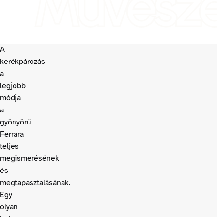
Művésze
A
kerékpározás
a
legjobb
módja
a
gyönyörű
Ferrara
teljes
megismerésének
és
megtapasztalásának.
Egy
olyan