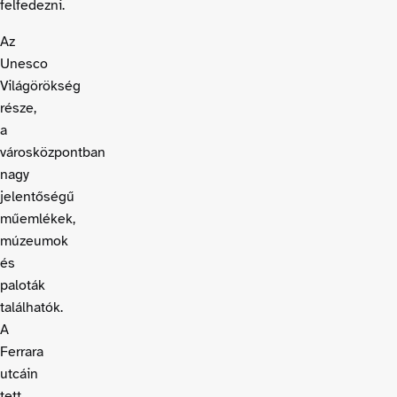
felfedezni.
Az
Unesco
Világörökség
része,
a
városközpontban
nagy
jelentőségű
műemlékek,
múzeumok
és
paloták
találhatók.
A
Ferrara
utcáin
tett