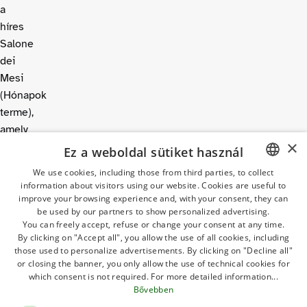
a
híres
Salone
dei
Mesi
(Hónapok
terme),
amely
×
a
Ez a weboldal sütiket használ
15.
We use cookies, including those from third parties, to collect
századi
information about visitors using our website. Cookies are useful to
ITALIAN
olasz
improve your browsing experience and, with your consent, they can
GERMAN
be used by our partners to show personalized advertising.
freskók
You can freely accept, refuse or change your consent at any time.
egyik
ENGLISH
By clicking on "Accept all", you allow the use of all cookies, including
legjelentősebb
those used to personalize advertisements. By clicking on "Decline all"
FRENCH
or closing the banner, you only allow the use of technical cookies for
sorozatának
which consent is not required. For more detailed information...
POLISH
ad
Bővebben
otthont.
DUTCH