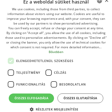
×
Ez a weboldal sütiket használ
IS MEG AKART ŐRIZNI.
We use cookies, including those from third parties, to collect
information about visitors using our website. Cookies are useful to
ITALIAN
improve your browsing experience and, with your consent, they can
Savignano önkormányzatának területéhez tartozik,
GERMAN
be used by our partners to show personalized advertising.
You can freely accept, refuse or change your consent at any time.
amelynek homokos sávját alkotja a Rubicone torkolatától
ENGLISH
By clicking on "Accept all", you allow the use of all cookies, including
jobbra, a Gatteo a Mare strand előtt.
those used to personalize advertisements. By clicking on "Decline all"
FRENCH
or closing the banner, you only allow the use of technical cookies for
Ez a “Guinness Rekordok Könyve” strand abban az
which consent is not required. For more detailed information...
POLISH
értelemben, hogy valószínűleg az egyik legkisebb a
Bővebben
DUTCH
világon.
ELENGEDHETETLENÜL SZÜKSÉGES
HUNGARIAN
De mindenesetre egy felszerelt strandról van szó,
TELJESÍTMÉNY
CÉLZÁS
mögötte fákkal és növényzettel, amelyek között van egy
kemping is, és az olasz és a külföldi, különösen az északi
FUNKCIONALITÁS
BESOROLATLAN
turisták által kedvelt úti cél.
Ami a partvonal kiterjesztését illeti, körülbelül 180 méter
ÖSSZES ELFOGADÁSA
ÖSSZES ELUTASÍTÁSA
finom, aranyszínű homokról van szó, amely több
évszázadon át Savignano önkormányzatához tartozik. A
RÉSZLETEK MEGJELENÍTÉSE
FOGLALJON MOST!