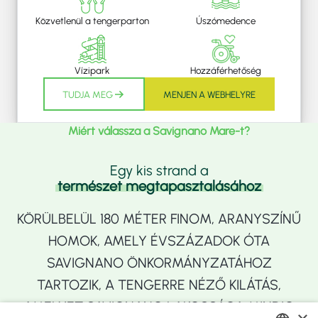
Közvetlenül a tengerparton
Úszómedence
Vízipark
Hozzáférhetőség
TUDJA MEG
MENJEN A WEBHELYRE
Miért válassza a Savignano Mare-t?
Egy kis strand a
természet megtapasztalásához
KÖRÜLBELÜL 180 MÉTER FINOM, ARANYSZÍNŰ
HOMOK, AMELY ÉVSZÁZADOK ÓTA
SAVIGNANO ÖNKORMÁNYZATÁHOZ
TARTOZIK, A TENGERRE NÉZŐ KILÁTÁS,
AMELYET SAVIGNANO LAKOSSÁGA MINDIG