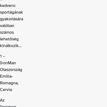
kedvenc
sportágának
gyakorlására
valóban
számos
lehetőség
kínálkozik…
1 –
IronMan
Olaszország
Emilia-
Romagna,
Cervia
Az
Ironmen