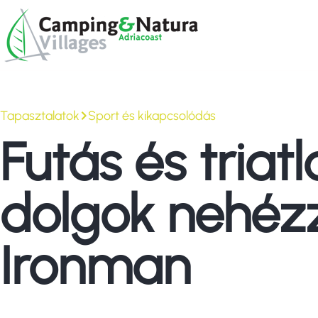
Skip
Browse:
to
content
Tapasztalatok
Sport és kikapcsolódás
Futás és triat
dolgok nehéz
Ironman