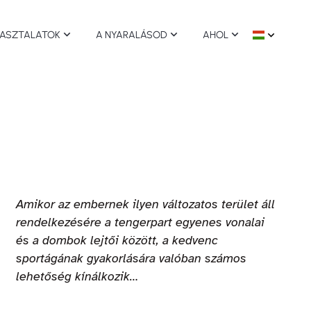
PASZTALATOK
A NYARALÁSOD
AHOL
aparkok
Fenntartható ünnepek
Minden település
rt és kikapcsolódás
Megközelíthető ünnepek
Comacchio
lek és borok
Kutyabarát falvak
Ravenna
Amikor az embernek ilyen változatos terület áll
észet
Cervia Milano Marittima
rendelkezésére a tengerpart egyenes vonalai
és a dombok lejtői között, a kedvenc
sportágának gyakorlására valóban számos
andok
Cesenatico
lehetőség kínálkozik…
mészet
Gatteo Mare