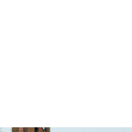
Savignano Mare
Bellaria
Rimini
Riccione