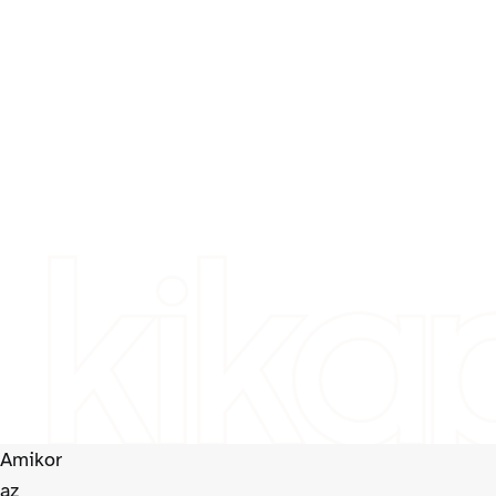
 kika
Amikor
az