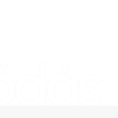
lódás