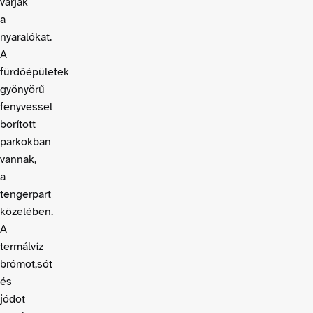
várják
a
nyaralókat.
A
fürdőépületek
gyönyörű
fenyvessel
borított
parkokban
vannak,
a
tengerpart
közelében.
A
termálvíz
brómot,sót
és
jódot