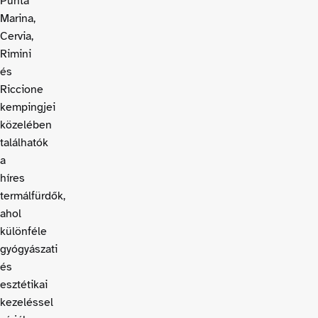
Punta
Marina,
Cervia,
Rimini
és
Riccione
kempingjei
közelében
találhatók
a
híres
termálfürdők,
ahol
különféle
gyógyászati
és
esztétikai
kezeléssel