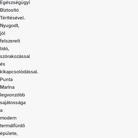
Egészségügyi
Biztosító
Térítésével.
Nyugodt,
jól
felszerelt
lídó,
szórakozással
és
kikapcsolódással.
Punta
Marina
legvonzóbb
sajátossága
a
modern
termálfürdő
épülete,