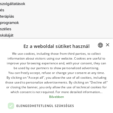
szolgáltatások
és
terápiás
programok
széles
skáláját
kínálja,
×
Ez a weboldal sütiket használ
amelyek
We use cookies, including those from third parties, to collect
a
information about visitors using our website. Cookies are useful to
ITALIAN
legkülönfélébb
improve your browsing experience and, with your consent, they can
igényeknek
GERMAN
be used by our partners to show personalized advertising.
You can freely accept, refuse or change your consent at any time.
is
ENGLISH
By clicking on "Accept all", you allow the use of all cookies, including
megfelelnek.
those used to personalize advertisements. By clicking on "Decline all"
FRENCH
A
or closing the banner, you only allow the use of technical cookies for
Cervia
which consent is not required. For more detailed information...
POLISH
Bővebben
Terme
DUTCH
vizét
ELENGEDHETETLENÜL SZÜKSÉGES
HUNGARIAN
és