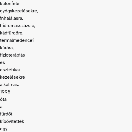
különféle
gyógykezelésekre,
inhalálásra,
hidromasszázsra,
kádfürdőre,
termálmedencei
kúrára,
fizioterápiás
és
esztétikai
kezelésekre
alkalmas.
1995
óta
a
fürdőt
kibővítették
egy