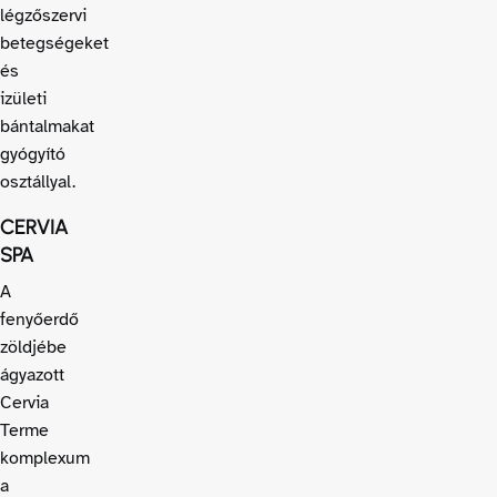
légzőszervi
betegségeket
és
izületi
bántalmakat
gyógyító
osztállyal.
CERVIA
SPA
A
fenyőerdő
zöldjébe
ágyazott
Cervia
Terme
komplexum
a