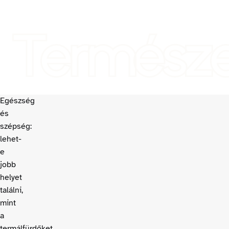
Természe
Egészség
és
szépség:
lehet-
e
jobb
helyet
találni,
mint
a
termálfürdőket