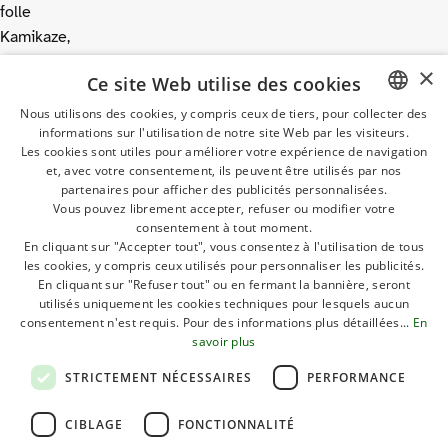
folle
Kamikaze,
en
×
Ce site Web utilise des cookies
passant
par
Nous utilisons des cookies, y compris ceux de tiers, pour collecter des
informations sur l'utilisation de notre site Web par les visiteurs.
ITALIAN
la
Les cookies sont utiles pour améliorer votre expérience de navigation
vague
GERMAN
et, avec votre consentement, ils peuvent être utilisés par nos
longue
partenaires pour afficher des publicités personnalisées.
ENGLISH
Vous pouvez librement accepter, refuser ou modifier votre
Anaconda
consentement à tout moment.
FRENCH
et
En cliquant sur "Accepter tout", vous consentez à l'utilisation de tous
la
les cookies, y compris ceux utilisés pour personnaliser les publicités.
POLISH
En cliquant sur "Refuser tout" ou en fermant la bannière, seront
vague
DUTCH
utilisés uniquement les cookies techniques pour lesquels aucun
lente
consentement n'est requis. Pour des informations plus détaillées...
En
River.
HUNGARIAN
savoir plus
Détente
STRICTEMENT NÉCESSAIRES
PERFORMANCE
pour
tous
CIBLAGE
FONCTIONNALITÉ
dans