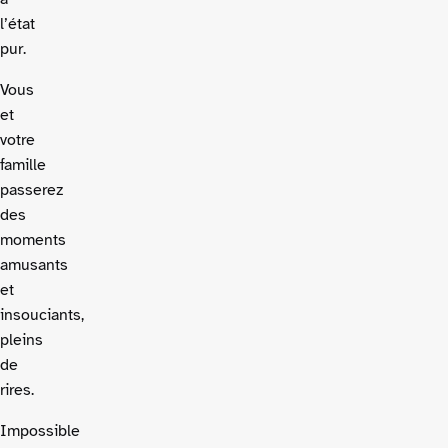
l’état
pur.
Vous
et
votre
famille
passerez
des
moments
amusants
et
insouciants,
pleins
de
rires.
Impossible