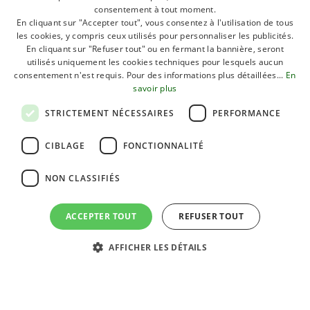
consentement à tout moment.
LES PLAGES ET SURTOUT LES CAMPINGS
FRENCH
En cliquant sur "Accepter tout", vous consentez à l'utilisation de tous
FONT DE CASALBORSETTI UNE DESTINATION
les cookies, y compris ceux utilisés pour personnaliser les publicités.
POLISH
En cliquant sur "Refuser tout" ou en fermant la bannière, seront
TRÈS PRISÉE AU PRINTEMPS ET EN ÉTÉ.
DUTCH
utilisés uniquement les cookies techniques pour lesquels aucun
consentement n'est requis. Pour des informations plus détaillées...
En
HUNGARIAN
savoir plus
Le lieu qui tire ses origines de son gardien Giovanni
STRICTEMENT NÉCESSAIRES
PERFORMANCE
Borsetti, en plus d’être une sentinelle contre les
CIBLAGE
FONCTIONNALITÉ
contrebandiers, est devenu un cordonnier renommé,
personnage connu et apprécié tant des pêcheurs que
NON CLASSIFIÉS
des habitants de la région.
Dans la période d’après-guerre, la ville s’est développée
ACCEPTER TOUT
REFUSER TOUT
et a commencé à accueillir des anciens combattants
sans abri, des ouvriers et des personnes à la recherche
AFFICHER LES DÉTAILS
RÉSERVEZ!
de travail de toute la Basse-Romagne. Un petit port,
refuge pour les bateaux, avait déjà été construit ces
FERMER
dernières années.
DESTINATION