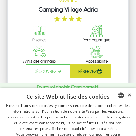
Ravenna
Camping Village Adria
Piscines
Parc aquatique
Amis des animaux
Accessibilité
DÉCOUVREZ
RÉSERVEZ
Pourquoi choisir Casalborsetti
×
Ce site Web utilise des cookies
Le dernier
lido de Ravenne
avant ceux de
Nous utilisons des cookies, y compris ceux de tiers, pour collecter des
Ferrare.
informations sur l'utilisation de notre site Web par les visiteurs.
ITALIAN
Les cookies sont utiles pour améliorer votre expérience de navigation
GERMAN
et, avec votre consentement, ils peuvent être utilisés par nos
LES FORÊTS DE PINS, LES GRANDS PLANS
partenaires pour afficher des publicités personnalisées.
ENGLISH
D'EAU DES VALLÉES, LE CANAL, LES HÔTELS,
Vous pouvez librement accepter, refuser ou modifier votre