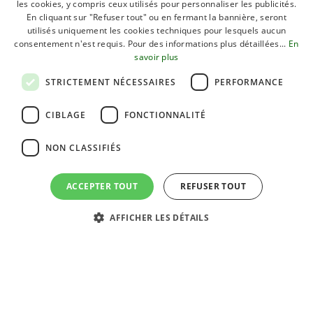
les cookies, y compris ceux utilisés pour personnaliser les publicités.
POLISH
Bellaria Igea Marina est le choix idéal pour ceux qui
En cliquant sur "Refuser tout" ou en fermant la bannière, seront
veulent passer des vacances tranquilles et qui aiment en
DUTCH
utilisés uniquement les cookies techniques pour lesquels aucun
même temps s’amuser joyeusement. La plage est un
consentement n'est requis. Pour des informations plus détaillées...
En
HUNGARIAN
savoir plus
doux tapis doré sur lequel les enfants peuvent jouer
librement, les touristes peuvent jouer librement.
STRICTEMENT NÉCESSAIRES
PERFORMANCE
pratiquer leurs activités préférées sont le sport, la
détente ou la baignade au soleil, loin du stress du
CIBLAGE
FONCTIONNALITÉ
quotidien. Il existe une centaine d’établissements de
plage, en plus des zones de plage gratuites, le sable est
NON CLASSIFIÉS
propre, les parasols colorés, les transats, le pédalo.
bateaux, jeux pour les enfants, des bars parfaitement
ACCEPTER TOUT
REFUSER TOUT
équipés pour des vacances sur l’agréable Riviera
romagnole.
AFFICHER LES DÉTAILS
RÉSERVEZ!
FERMER
DESTINATION