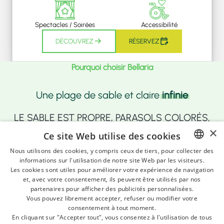
Spectacles / Soirées
Accessibilité
DÉCOUVREZ
RÉSERVEZ
Pourquoi choisir Bellaria
Une plage de sable et claire
infinie
LE SABLE EST PROPRE, PARASOLS COLORÉS,
×
TRANSATS, PÉDALOS, JEUX POUR ENFANTS,
Ce site Web utilise des cookies
BARS PARFAITEMENT ÉQUIPÉS POUR DES
Nous utilisons des cookies, y compris ceux de tiers, pour collecter des
informations sur l'utilisation de notre site Web par les visiteurs.
ITALIAN
VACANCES SUR L'AGRÉABLE RIVIERA
Les cookies sont utiles pour améliorer votre expérience de navigation
GERMAN
ROMAGNOLE.
et, avec votre consentement, ils peuvent être utilisés par nos
partenaires pour afficher des publicités personnalisées.
ENGLISH
Vous pouvez librement accepter, refuser ou modifier votre
consentement à tout moment.
FRENCH
Avec sept kilomètres de plage de sable et d’eau claire,
En cliquant sur "Accepter tout", vous consentez à l'utilisation de tous