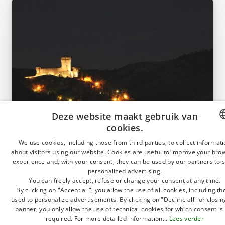
Deze website maakt gebruik van
cookies.
ITALIAN
We use cookies, including those from third parties, to collect informat
about visitors using our website. Cookies are useful to improve your bro
GERMA
experience and, with your consent, they can be used by our partners to
Kunst
personalized advertising.
Het achterland, dorpen en kastelen
ENGLISH
You can freely accept, refuse or change your consent at any time.
By clicking on "Accept all", you allow the use of all cookies, including t
FRENCH
Glooiende heuvels van waaruit je de zee kunt zien,
used to personalize advertisements. By clicking on "Decline all" or closin
kleine dorpjes met een betoverende sfeer, echo's
POLISH
banner, you only allow the use of technical cookies for which consent is
van gevechten tussen forten en kastelen: heb je ooit
required. For more detailed information...
Lees verder