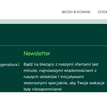
WIOSKI W ROMANII
DOŚW
Pa
Sp
Newsletter
Je
Bądź na bieżąco z naszymi ofertami last
genatura.i
minute, najnowszymi wiadomościami z
Sz
naszych obiektów i inicjatywami
stworzonymi specjalnie, aby Twoje wakacje
były niezapomniane!
Pl
Villaggi
Happy C
Club del
Club d
Club d
Campi
Coma
Pr