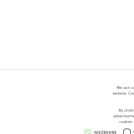
WCHODZI
WCHODZIĆ
WCHODZIĆ
We use coo
WCHODZIĆ
website. Co
By clicki
advertisemen
cookies 
WCHODZIĆ
NIEZBĘDNE