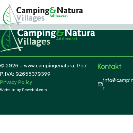
Skip
to
content
Kontakt
© 2026 – www.campingenatura.it/pl/
P.IVA: 02655370399
info@campin
Privacy Policy
t
Website
by Bewebbi.com