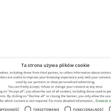
Wszystkie miejscowości
Ć
Club del
Cervia
Campi
Camp
Famil
Fam
R
LIDO DI
Easy Ca
SAV
G
L
C
CERVIA 
MARI
LIDO DI 
Comacchio
Rave
Florenz 
Club de
Cesena
Ravenna
CASALB
Easy Ca
Club de
LIDO
MARINA 
Famil
Ta strona używa plików cookie
C
kies, including those from third parties, to collect information about visitor
PUNT
PUNTA M
Cervia Milano Marittima
okies are useful to improve your browsing experience and, with your consent,
used by our partners to show personalized advertising.
Cervi
You can freely accept, refuse or change your consent at any time.
ng on "Accept all", you allow the use of all cookies, including those used to p
ts. By clicking on "Decline all" or closing the banner, you only allow the use
Cesenatico
for which consent is not required. For more detailed information...
Dowiedz si
Cesen
Club de
WYDAJNOŚĆ
TARGETOWANIE
FUNKCJONALNOŚĆ