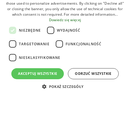
Sklep spożywczy
those used to personalize advertisements. By clicking on "Decline all"
FRENCH
or closing the banner, you only allow the use of technical cookies for
which consent is not required. For more detailed information...
POLISH
Sklepy
Dowiedz się więcej
DUTCH
Kiosk z gazetami
NIEZBĘDNE
WYDAJNOŚĆ
HUNGARIAN
Wypożyczalnia rowerów
TARGETOWANIE
FUNKCJONALNOŚĆ
Ładowanie pojazdów elektrycznych
NIESKLASYFIKOWANE
Zajęcia sportowe
AKCEPTUJ WSZYSTKIE
ODRZUĆ WSZYSTKIE
Animacje sportowe
POKAŻ SZCZEGÓŁY
Turnieje sportowe
Siatkówka
Gdzie jesteśmy