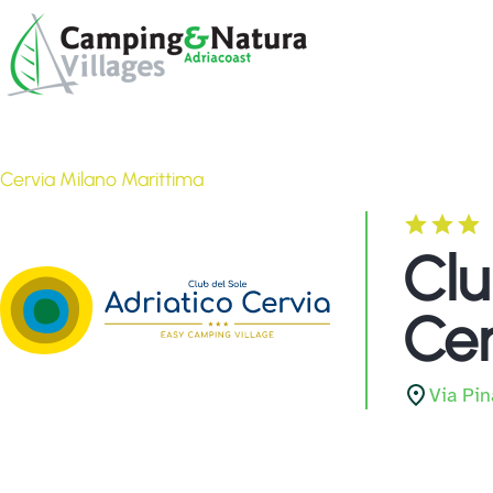
Skip
Browse:
to
content
Cervia Milano Marittima
Clu
Cer
Via Pin