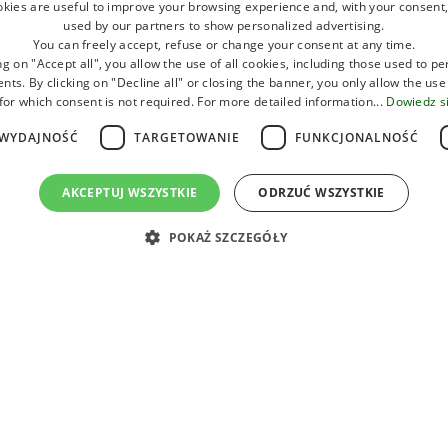
okies are useful to improve your browsing experience and, with your consent,
used by our partners to show personalized advertising.
You can freely accept, refuse or change your consent at any time.
SZUKAJ
ng on "Accept all", you allow the use of all cookies, including those used to p
Ping-Pong
ts. By clicking on "Decline all" or closing the banner, you only allow the use
for which consent is not required. For more detailed information...
Dowiedz si
WYDAJNOŚĆ
TARGETOWANIE
FUNKCJONALNOŚĆ
AKCEPTUJ WSZYSTKIE
ODRZUĆ WSZYSTKIE
POKAŻ SZCZEGÓŁY
sy Camping Village – 3
VAT
:
00721220390
CIR
:
039007-CP-00003