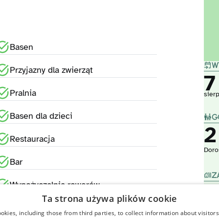
Basen
W
Przyjazny dla zwierząt
7
Pralnia
sier
Basen dla dzieci
G
2
Restauracja
Doro
Bar
Z
Wypożyczalnia rowerów
Ta strona używa plików cookie
Wios
kies, including those from third parties, to collect information about visitor