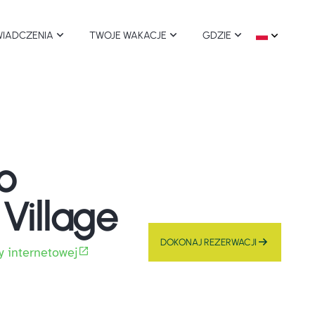
IADCZENIA
TWOJE WAKACJE
GDZIE
rki tematyczne
Zrównoważone wakacje
Wszystkie miejscowości
ort i rekreacja
Dostępne wakacje
Comacchio
o
dzenie i wino
Wioski przyjazne psom
Ravenna
Village
tuka
Cervia Milano Marittima
DOKONAJ REZERWACJI
y internetowej
aże
Cesenatico
zyroda
Gatteo Mare