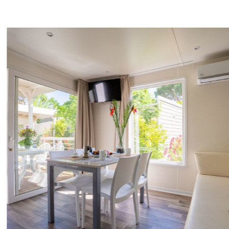
Savignano Mare
Bellaria
Rimini
Riccione