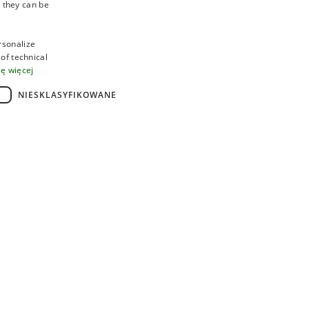
 they can be
ITALIAN
GERMAN
ersonalize
ENGLISH
 of technical
ę więcej
FRENCH
NIESKLASYFIKOWANE
POLISH
DUTCH
HUNGARIAN