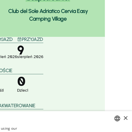
Club del Sole Adriatico Cervia Easy
Camping Village
YJAZD
PRZYJAZD
9
pień
2026
sierpień
2026
OŚCIE
0
śli
Dzieci
AKWATEROWANIE
×
ka
Kemping
s using our