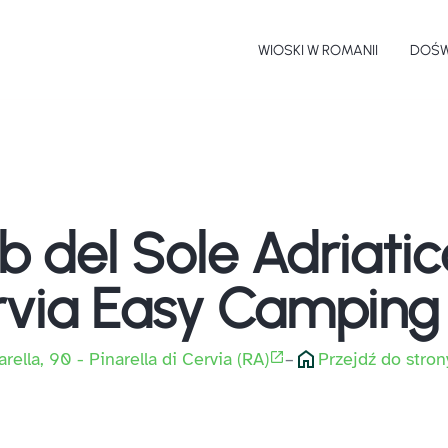
WIOSKI W ROMANII
DOŚW
Pa
Sp
b del Sole Adriatic
Je
via Easy Camping 
Sz
arella, 90 - Pinarella di Cervia (RA)
–
Przejdź do stron
Pl
Pr