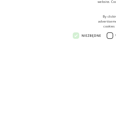
Zajęcia sportowe
website. Co
By clicki
Piłkarzyki
advertisemen
cookies 
NIEZBĘDNE
Gdzie jesteśmy
Informacja
Club del Sole Adriatico Cervia Ea
gwiazdy
Via Pinarella, 90
48015 Pinarella di Cervia (RA)