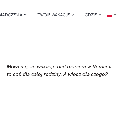
IADCZENIA
TWOJE WAKACJE
GDZIE
rki tematyczne
Zrównoważone wakacje
Wszystkie miejscowości
ort i rekreacja
Dostępne wakacje
Comacchio
Mówi się, że wakacje nad morzem w Romanii
to coś dla całej rodziny. A wiesz dla czego?
dzenie i wino
Wioski przyjazne psom
Ravenna
tuka
Cervia Milano Marittima
aże
Cesenatico
zyroda
Gatteo Mare