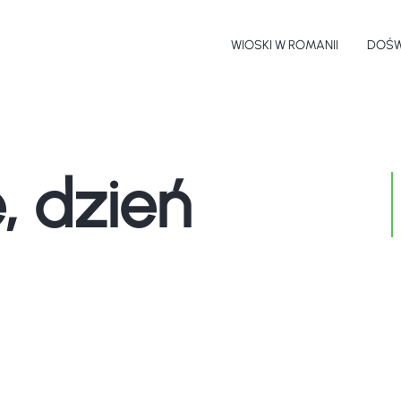
WIOSKI W ROMANII
DOŚW
Pa
Sp
, dzień
Je
Sz
Pl
Pr