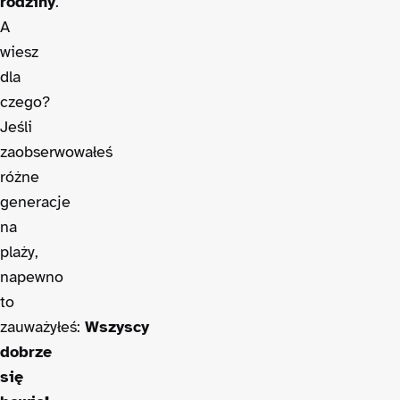
rodziny
.
A
wiesz
dla
czego?
Jeśli
zaobserwowałeś
różne
generacje
na
plaży,
napewno
to
zauważyłeś:
Wszyscy
dobrze
się