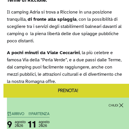
Terme di Riccione.
Il camping Adria si trova a Riccione in una posizione
tranquilla,
di fronte alla spiaggia
, con la possibilità di
scegliere tra i servizi degli stabilimenti balneari davanti al
camping o la piena libertà delle due spiagge pubbliche
poco distanti.
A pochi minuti da Viale Ceccarini
, la più celebre e
famosa Via della “Perla Verde”, e a due passi dalle Terme,
dal camping puoi facilmente raggiungere, anche con
mezzi pubblici, le attrazioni culturali e di divertimento che
la nostra Romagna offre.
PRENOTA!
E’ il camping ideale per una vacanza di relax, natura
e libertà.
CHIUDI
Il nostro camping si rivolge a chi ama il
campeggio in
ARRIVO
PARTENZA
tenda, roulotte e camper; l’essenza della vera
9
11
agosto
agosto
2026
2026
vacanza in campeggio!