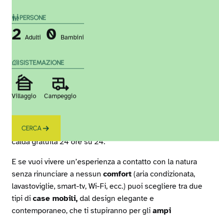
E’ per questo che
offriamo più tipi di piazzole
: tutte
PERSONE
con manto erboso, alberi per garantire una buona
2
0
Adulti
Bambini
ombreggiatura e fast & free WiFi.
Si distinguono per le misure, da 70 a 100 mq, e per le
SISTEMAZIONE
dotazioni, presa di corrente 6 A o 10 A e servizio di carico
e scarico acqua.
Villaggio
Campeggio
Su qualsiasi piazzola ricadrà la tua preferenza, le toilette
risulteranno sempre facilmente raggiungibili, grazie alle 7
CERCA
strutture ben distribuite, dotate di abbondante acqua
calda gratuita 24 ore su 24.
E se vuoi vivere un’esperienza a contatto con la natura
senza rinunciare a nessun
comfort
(aria condizionata,
lavastoviglie, smart-tv, Wi-Fi, ecc.) puoi scegliere tra due
tipi di
case mobili,
dal design elegante e
contemporaneo, che ti stupiranno per gli
ampi