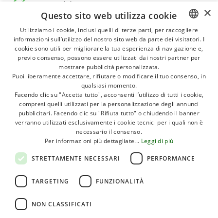
Club bambini
×
Questo sito web utilizza cookie
Lavanderia
Utilizziamo i cookie, inclusi quelli di terze parti, per raccogliere
informazioni sull’utilizzo del nostro sito web da parte dei visitatori. I
ITALIAN
cookie sono utili per migliorare la tua esperienza di navigazione e,
Club adolescenti
GERMAN
previo consenso, possono essere utilizzati dai nostri partner per
mostrare pubblicità personalizzata.
Aree giochi bimbi
ENGLISH
Puoi liberamente accettare, rifiutare o modificare il tuo consenso, in
qualsiasi momento.
FRENCH
Facendo clic su "Accetta tutto", acconsenti l’utilizzo di tutti i cookie,
Wi-Fi
compresi quelli utilizzati per la personalizzazione degli annunci
POLISH
pubblicitari. Facendo clic su "Rifiuta tutto" o chiudendo il banner
Bancomat
DUTCH
verranno utilizzati esclusivamente i cookie tecnici per i quali non è
necessario il consenso.
HUNGARIAN
Ristorante
Per informazioni più dettagliate...
Leggi di più
STRETTAMENTE NECESSARI
PERFORMANCE
Pizzeria
TARGETING
FUNZIONALITÀ
Bar
NON CLASSIFICATI
Alimentari