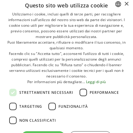
COME LA SPIAGGIA PRIVATA, PARCHI GIOCHI
×
Questo sito web utilizza cookie
PER I PIÙ PICCOLI E PISCINE, PER UN
Utilizziamo i cookie, inclusi quelli di terze parti, per raccogliere
SOGGIORNO PIACEVOLE E CONFORTEVOLE.
informazioni sull’utilizzo del nostro sito web da parte dei visitatori. I
ITALIAN
cookie sono utili per migliorare la tua esperienza di navigazione e,
GERMAN
previo consenso, possono essere utilizzati dai nostri partner per
mostrare pubblicità personalizzata.
ENGLISH
Puoi liberamente accettare, rifiutare o modificare il tuo consenso, in
Ricco di ampi spazi verdi e di una splendida spiaggia di
qualsiasi momento.
sabbia finissima e dorata, il litorale del Lido di Pomposa
FRENCH
Facendo clic su "Accetta tutto", acconsenti l’utilizzo di tutti i cookie,
è servito da moderni stabilimenti balneari che mettono al
compresi quelli utilizzati per la personalizzazione degli annunci
POLISH
centro la sicurezza e il divertimento.
pubblicitari. Facendo clic su "Rifiuta tutto" o chiudendo il banner
DUTCH
verranno utilizzati esclusivamente i cookie tecnici per i quali non è
necessario il consenso.
Questo permette ai genitori di rilassarsi mentre i bambini
HUNGARIAN
Per informazioni più dettagliate...
Leggi di più
giocano in spiaggia e in acqua in totale tranquillità.
STRETTAMENTE NECESSARI
PERFORMANCE
Oltre a prendere il sole, chi soggiorna negli hotel vicini
alla spiaggia può dedicarsi ad attività sportive all’aria
TARGETING
FUNZIONALITÀ
aperta, sfruttando le numerose strutture sportive
presenti sulla spiaggia, in pineta o nel centro del lido.
NON CLASSIFICATI
Il Lido di Pomposa offre anche numerose opzioni di