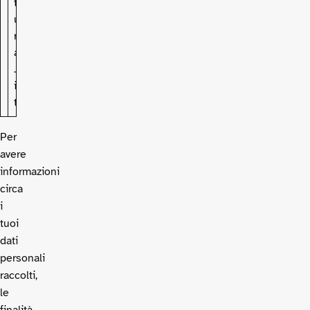
t
u
r
a
.
i
t
Per
avere
informazioni
circa
i
tuoi
dati
personali
raccolti,
le
finalità