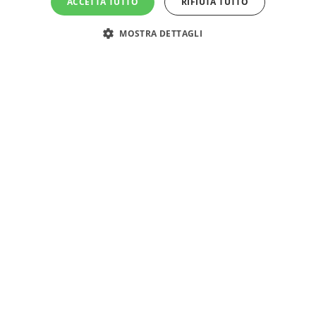
ACCETTA TUTTO
RIFIUTA TUTTO
MOSTRA DETTAGLI
PRENOTA!
CHIUDI
DESTINAZIONE
ARRIVO
PARTENZA
7
9
agosto
agosto
2026
2026
PERSONE
2
0
Adulti
Bambini
Punta Marina Terme
Club del Sole Pini Boutique Resort
SISTEMAZIONE